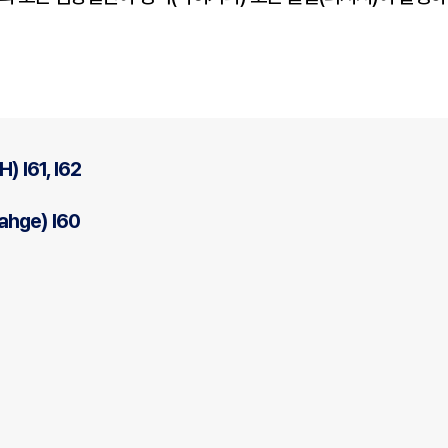
 I61, I62
hge) I60