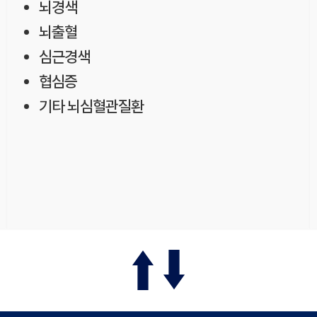
뇌경색
뇌출혈
심근경색
협심증
기타 뇌심혈관질환