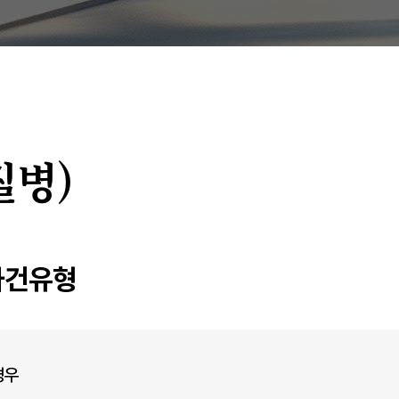
질병)
사건유형
경우