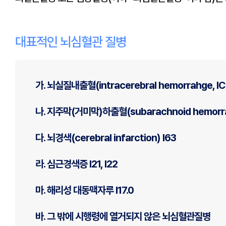
대표적인 뇌심혈관 질병
가. 뇌실질내출혈(intracerebral hemorrahge, ICH)
나. 지주막(거미막)하출혈(subarachnoid hemorra
다. 뇌경색(cerebral infarction) I63
라. 심근경색증 I21, I22
마. 해리성 대동맥자루 I17.0
바. 그 밖에 시행령에 열거되지 않은 뇌심혈관질병