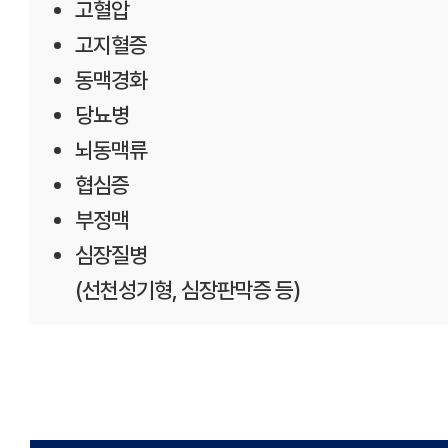
고혈압
고지혈증
동맥경화
당뇨병
뇌동맥류
협심증
부정맥
심장질병
(선천성기형, 심장판막증 등)