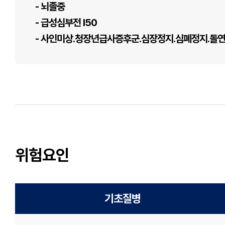
- 뇌졸중
- 급성심부전 I50
- 사인미상․청장년급사증후군․심장정지․심폐정지․돌연
위험요인
기초질병