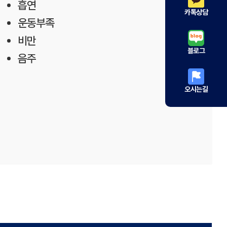
흡연
카톡상담
운동부족
비만
블로그
음주
오시는길