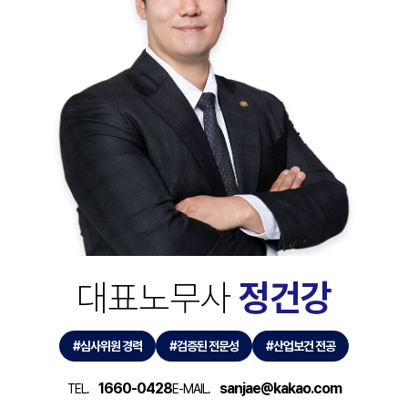
대표노무사
정건강
#심사위원 경력
#검증된 전문성
#산업보건 전공
1660-0428
sanjae@kakao.com
TEL.
E-MAIL.