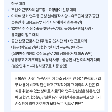
청구 대리
조선소 근무자의 림프종 – 요양급여 신청 대리
아파트 청소 업무 중 급성 천식발작 사망 – 유족급여 청구(공단
불승인 후 고용노동부 재심사 단계에서 최종 승인)
10여년 전 심장수술을 했던 근로자의 급성심근경색 사망 -
유족급여 청구 대리
공단 산정 근로시간 1주 평균 32시간 제조업 근로자의
대동맥파열로 인한 심낭압전 사망 – 유족급여 청구
(질병판정위원회 결정 보류로 2회 심의를 거쳐 최종 승인)
냉동창고 기계조작원 뇌경색 사망 – 불승인 사건 이의제기 대리
(불승인 취소=재심사청구로 최종 승인)
※ 불승인 사유 : “근무시간이 다소 장시간인 점은 인정되나 업
무 내용이 비교적 단순하고 규칙적이며 그 이외의 시간은 휴
식을 취할 수 있는 상태로 사료되어 업무 관련성은 낮은 반면
에 고혈압, 협심증, 간질환 등의 위험인자를 보유하고 있어 기
존질환에 의한 기여도가 보다 높은 것으로 판단”