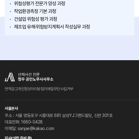
위험성평가 전문가 양성 과정
작업환경측정 기본 과정
건설업 위험성 평가 과정
제조업 유해‧위험방지계획서 작성실무 과정
면책공고
개인정보처리방침
이메일무단수집거부
서울본사
주소 : 서울 영등포구 시흥대로 681 삼성YJ그랜드빌딩, 신관 301호
대표전화: 1660-0428
이메일: sanjae@kakao.com
지사(설립 준비 중)