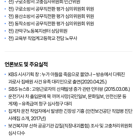
전) 구로소방서 고충심사위원회 민간위원
전) 구로소방서 공무직전환 평가 심의위원회 위원
전) 용산소방서 공무직전환 평가 심의위원회 위원
전) 동작소방서 공무직전환 평가 심의위원회 위원
전) 관악구노동복지센터 상담위원
전) 교육부 직업계고등학교 전담 노무사
언론보도 및 주요실적
KBS 시사기획 창 : 누가 아들을 죽음으로 몰았나 – 방송에서 다뤄진
과로사 집배원 사건 유족 대리인으로 출연(2020.04.25.)
SBS 뉴스8 : 고령근로자의 산재발생 증가 관련 인터뷰 (2015.03.08.)
운전기사 차 출입문에 목 끼여 사망(국민일보, 문화일보, 안전신문 등
게재) – 유족급여 청구 심사청구 대리
집게차 운전 작업자에서 발생한 긴장성 기흉 (안전보건공단 직업병 진단
사례집 소개, 2017년)
보건복지부 산하 공공기관 갑질(직장내괴롭힘) 조사 및 고충처리위원회
심사 다수