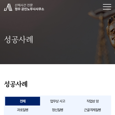
성공사례
성공사례
전체
업무상 사고
직업성 암
과로질병
정신질병
근골격계질병