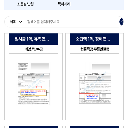
소음성 난청
특이사례
일시금 1억, 유족연금
소급액 1억, 장해연금
성공
성공
폐암 / 방수공
형틀목공 무릎관절증