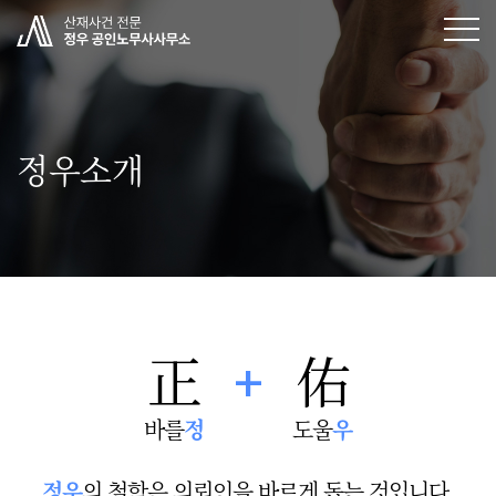
정우소개
正
佑
바를
정
도울
우
정우
의 철학은 의뢰인을 바르게 돕는 것입니다.